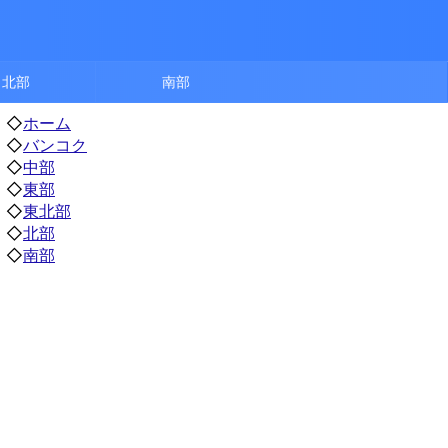
北部
南部
◇
ホーム
◇
バンコク
◇
中部
◇
東部
◇
東北部
◇
北部
◇
南部