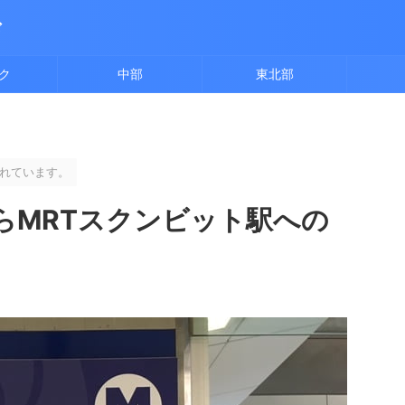
ド
ク
中部
東北部
れています。
らMRTスクンビット駅への