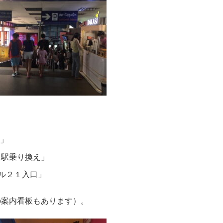
」
ト駅乗り換え」
ル２１入口」
の案内看板もあります）。