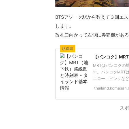
BTSアソーク駅から数えて３回エ
します。
改札口向かって左側に券売機がある
路線図
【バンコク】MRT
MRTはバンコクの
す。バンコクMRT
エロー、ピンクなどが
thailand.komasan.
スポ