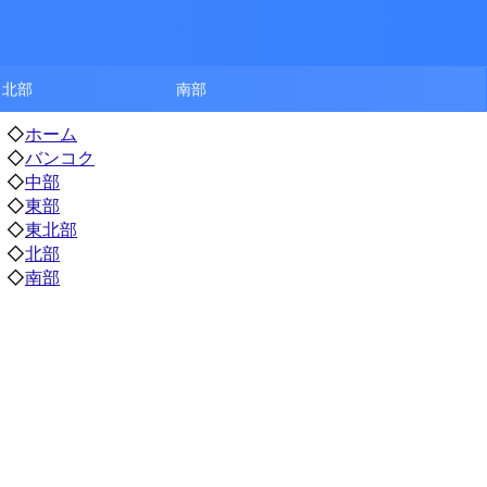
北部
南部
◇
ホーム
◇
バンコク
◇
中部
◇
東部
◇
東北部
◇
北部
◇
南部