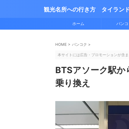
観光名所への行き方 タイラン
ホーム
バンコ
HOME
>
バンコク
>
本サイトには広告・プロモーションが含ま
BTSアソーク駅か
乗り換え